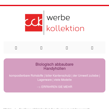
Direkt
Biologisch abbaubare
Handyhüllen
zum
kompostierbare Rohstoffe | toller Kantenschutz | der Umwelt zuliebe |
Lagerware | viele Modelle
Inhalt
--> ERFAHREN SIE MEHR