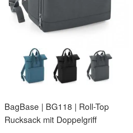
Zum
Anfang
BagBase | BG118 | Roll-Top
der
Bildergalerie
Rucksack mit Doppelgriff
springen