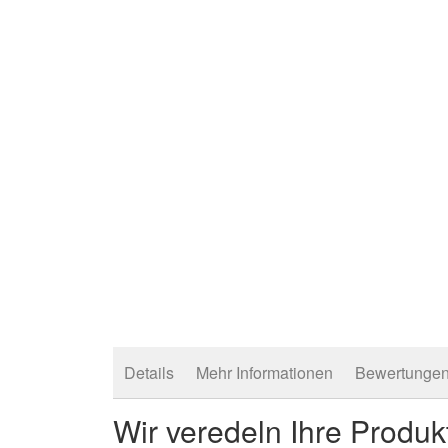
Bildergalerie
springen
Details
Mehr Informationen
Bewertunge
Wir veredeln Ihre Produk