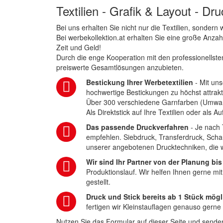
Textilien - Grafik & Layout - Dr
Bei uns erhalten Sie nicht nur die Textilien, sonder
Bei werbekollektion.at erhalten Sie eine große Anza
Zeit und Geld!
Durch die enge Kooperation mit den professionellsten
preiswerte Gesamtlösungen anzubieten.
Bestickung Ihrer Werbetextilien
- Mit uns
hochwertige Bestickungen zu höchst attrakt
Über 300 verschiedene Garnfarben (Umwa
Als Direktstick auf Ihre Textilien oder als 
Das passende Druckverfahren
- Je nach 
empfehlen. Siebdruck, Transferdruck, Scha
unserer angebotenen Drucktechniken, die wi
Wir sind Ihr Partner von der Planung bis
Produktionslauf. Wir helfen Ihnen gerne mi
gestellt.
Druck und Stick bereits ab 1 Stück mögl
fertigen wir Kleinstauflagen genauso gerne
Nutzen Sie das Formular auf dieser Seite und senden