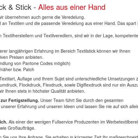
uck & Stick -
Alles aus einer Hand
n wir übernehmen auch gerne die Veredelung.
hl an Textilien und die passende Veredelung aus einer Hand. Das spart
 Textilherstellern und Textilveredlern, sind wir in der Lage, kompetent
erer langjährigen Erfahrung im Bereich Textilstick können wir Ihnen
iven Preisen anbieten.
ndlung von Pantone Codes möglich)
Aufnäher bzw. Patch
Textilart, Auflage und Ihrem Sujet sind unterschiedliche Umsetzungen 
umdruck, Flockdruck, Flexdruck, sowie Digiflexdruck sind nur ein Ausz
r Ihnen stets in höchster Qualität anbieten.
 zur Fertigstellung.
Unser Team führt Sie durch den gesamten
t unserer Erfahrung und unseren Ideen und lassen Sie nie auf sich alle
ich.
Als einer der wenigen Fullservice Produzenten im Werbetextilbere
 wie Großaufträge.
 Sie uns Ihre Anfrage. Sie erhalten in kürzester Zeit Ihr maßgeschnei