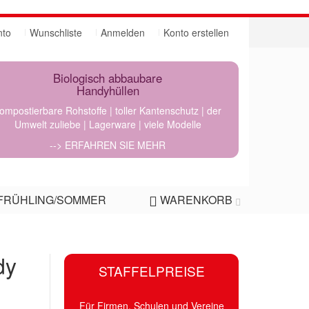
nto
Wunschliste
Anmelden
Konto erstellen
Biologisch abbaubare
Handyhüllen
ompostierbare Rohstoffe | toller Kantenschutz | der
Umwelt zuliebe | Lagerware | viele Modelle
--> ERFAHREN SIE MEHR
FRÜHLING/SOMMER
WARENKORB
dy
STAFFELPREISE
Für Firmen, Schulen und Vereine