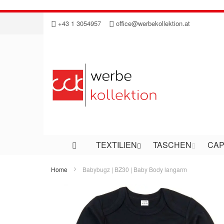
Direkt
+43 1 3054957
office@werbekollektion.at
zum
Inhalt
TEXTILIEN
TASCHEN
CAP
Home
Babybugz | BZ30 | Baby Body langarm
Zum
Ende
der
Bildergalerie