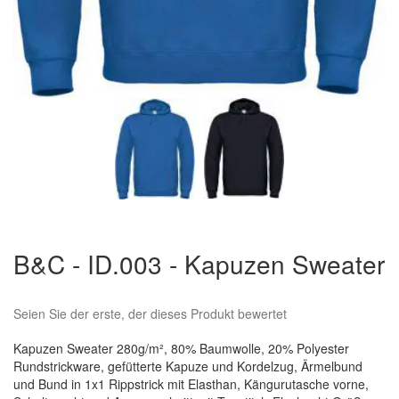
Zum
Anfang
B&C - ID.003 - Kapuzen Sweater
der
Bildergalerie
springen
Seien Sie der erste, der dieses Produkt bewertet
Kapuzen Sweater 280g/m², 80% Baumwolle, 20% Polyester
Rundstrickware, gefütterte Kapuze und Kordelzug, Ärmelbund
und Bund in 1x1 Rippstrick mit Elasthan, Kängurutasche vorne,