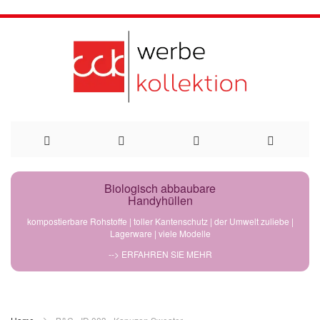
Direkt
Biologisch abbaubare
Handyhüllen
zum
kompostierbare Rohstoffe | toller Kantenschutz | der Umwelt zuliebe |
Lagerware | viele Modelle
Inhalt
--> ERFAHREN SIE MEHR