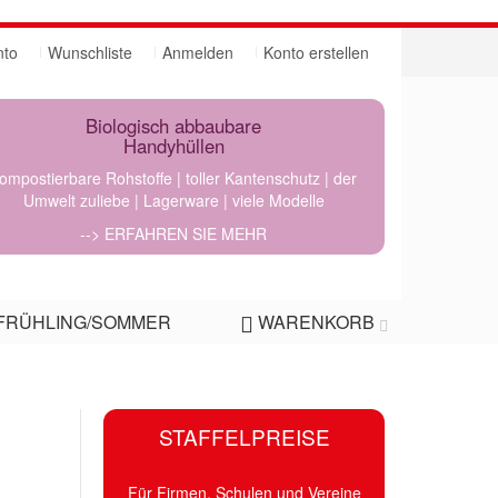
nto
Wunschliste
Anmelden
Konto erstellen
Biologisch abbaubare
Handyhüllen
ompostierbare Rohstoffe | toller Kantenschutz | der
Umwelt zuliebe | Lagerware | viele Modelle
--> ERFAHREN SIE MEHR
FRÜHLING/SOMMER
WARENKORB
STAFFELPREISE
Für Firmen, Schulen und Vereine