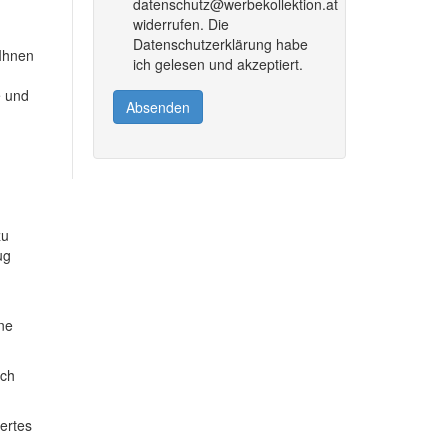
datenschutz@werbekollektion.at
widerrufen. Die
Datenschutzerklärung habe
 Ihnen
ich gelesen und akzeptiert.
e und
Absenden
zu
ug
ine
ich
dertes