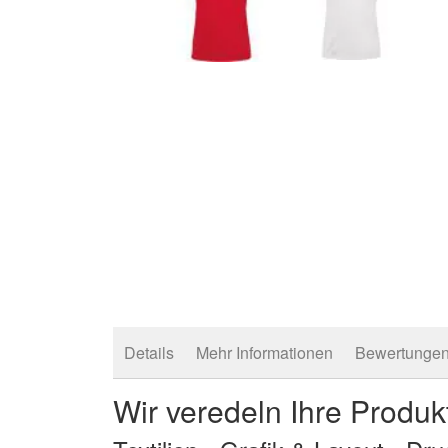
Zum
Anfang
der
Bildergalerie
springen
Details
Mehr Informationen
Bewertunge
Wir veredeln Ihre Produk