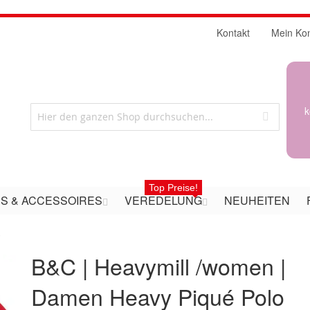
Kontakt
Mein Ko
k
Top Preise!
S & ACCESSOIRES
VEREDELUNG
NEUHEITEN
o
B&C | Heavymill /women |
Damen Heavy Piqué Polo