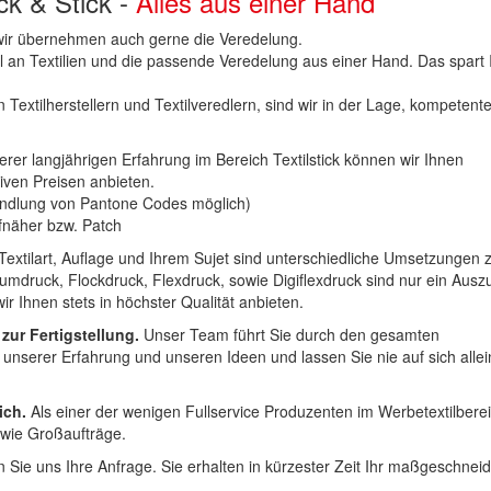
uck & Stick -
Alles aus einer Hand
n wir übernehmen auch gerne die Veredelung.
hl an Textilien und die passende Veredelung aus einer Hand. Das spart
 Textilherstellern und Textilveredlern, sind wir in der Lage, kompetent
erer langjährigen Erfahrung im Bereich Textilstick können wir Ihnen
iven Preisen anbieten.
ndlung von Pantone Codes möglich)
Aufnäher bzw. Patch
Textilart, Auflage und Ihrem Sujet sind unterschiedliche Umsetzungen 
umdruck, Flockdruck, Flexdruck, sowie Digiflexdruck sind nur ein Ausz
r Ihnen stets in höchster Qualität anbieten.
 zur Fertigstellung.
Unser Team führt Sie durch den gesamten
t unserer Erfahrung und unseren Ideen und lassen Sie nie auf sich alle
ich.
Als einer der wenigen Fullservice Produzenten im Werbetextilbere
 wie Großaufträge.
 Sie uns Ihre Anfrage. Sie erhalten in kürzester Zeit Ihr maßgeschnei