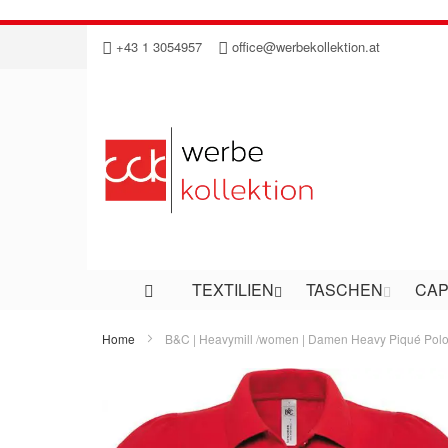
Direkt
+43 1 3054957
office@werbekollektion.at
zum
Inhalt
TEXTILIEN
TASCHEN
CAP
Home
B&C | Heavymill /women | Damen Heavy Piqué Pol
Zum
Ende
der
Bildergalerie