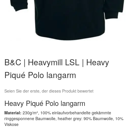
Zum
Anfang
B&C | Heavymill LSL | Heavy
der
Bildergalerie
Piqué Polo langarm
springen
Seien Sie der erste, der dieses Produkt bewertet
Heavy Piqué Polo langarm
Material:
230g/m², 100% einlaufvorbehandelte gekämmte
ringgesponnene Baumwolle, heather grey: 90% Baumwolle, 10%
Viskose