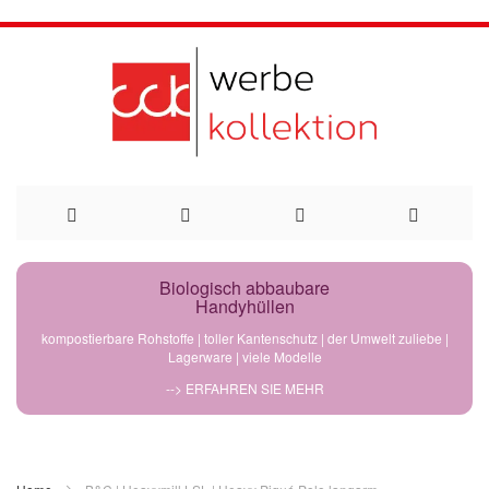
Direkt
Biologisch abbaubare
Handyhüllen
zum
kompostierbare Rohstoffe | toller Kantenschutz | der Umwelt zuliebe |
Lagerware | viele Modelle
Inhalt
--> ERFAHREN SIE MEHR