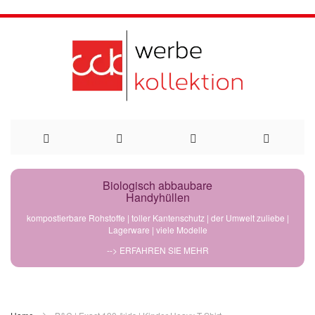
Direkt
Biologisch abbaubare
Handyhüllen
zum
kompostierbare Rohstoffe | toller Kantenschutz | der Umwelt zuliebe |
Lagerware | viele Modelle
Inhalt
--> ERFAHREN SIE MEHR