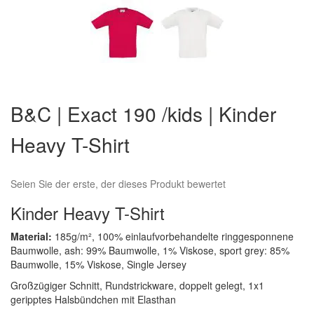
Zum
Anfang
B&C | Exact 190 /kids | Kinder
der
Bildergalerie
Heavy T-Shirt
springen
Seien Sie der erste, der dieses Produkt bewertet
Kinder Heavy T-Shirt
Material:
185g/m², 100% einlaufvorbehandelte ringgesponnene
Baumwolle, ash: 99% Baumwolle, 1% Viskose, sport grey: 85%
Baumwolle, 15% Viskose, Single Jersey
Großzügiger Schnitt, Rundstrickware, doppelt gelegt, 1x1
geripptes Halsbündchen mit Elasthan