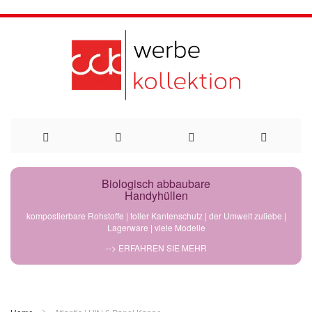
Direkt
Biologisch abbaubare
Handyhüllen
zum
kompostierbare Rohstoffe | toller Kantenschutz | der Umwelt zuliebe |
Lagerware | viele Modelle
Inhalt
--> ERFAHREN SIE MEHR