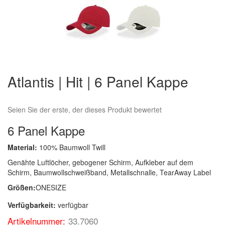
Zum
Anfang
Atlantis | Hit | 6 Panel Kappe
der
Bildergalerie
springen
Seien Sie der erste, der dieses Produkt bewertet
6 Panel Kappe
Material:
100% Baumwoll Twill
Genähte Luftlöcher, gebogener Schirm, Aufkleber auf dem
Schirm, Baumwollschweißband, Metallschnalle, TearAway Label
Größen:
ONESIZE
Verfügbarkeit:
verfügbar
Artikelnummer:
33.7060