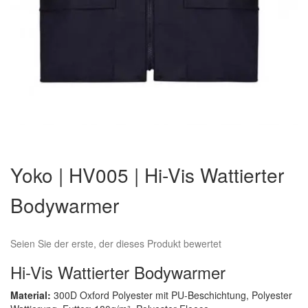
Zum
Anfang
Yoko | HV005 | Hi-Vis Wattierter
der
Bildergalerie
Bodywarmer
springen
Seien Sie der erste, der dieses Produkt bewertet
Hi-Vis Wattierter Bodywarmer
Material:
300D Oxford Polyester mit PU-Beschichtung, Polyester