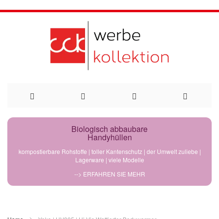
Direkt
Biologisch abbaubare
Handyhüllen
zum
kompostierbare Rohstoffe | toller Kantenschutz | der Umwelt zuliebe |
Lagerware | viele Modelle
Inhalt
--> ERFAHREN SIE MEHR