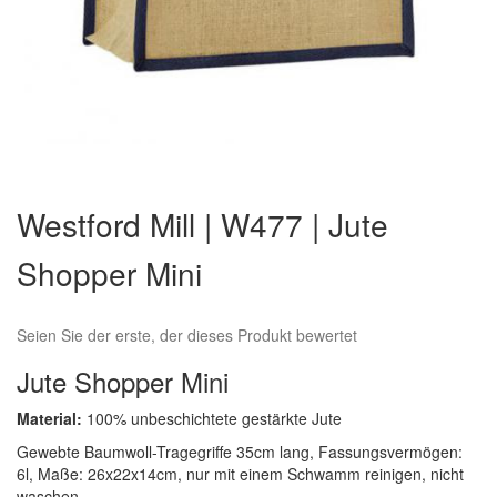
Zum
Anfang
Westford Mill | W477 | Jute
der
Bildergalerie
Shopper Mini
springen
Seien Sie der erste, der dieses Produkt bewertet
Jute Shopper Mini
Material:
100% unbeschichtete gestärkte Jute
Gewebte Baumwoll-Tragegriffe 35cm lang, Fassungsvermögen:
6l, Maße: 26x22x14cm, nur mit einem Schwamm reinigen, nicht
waschen