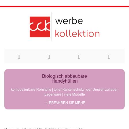
Direkt
Biologisch abbaubare
Handyhüllen
zum
kompostierbare Rohstoffe | toller Kantenschutz | der Umwelt zuliebe |
Lagerware | viele Modelle
Inhalt
--> ERFAHREN SIE MEHR