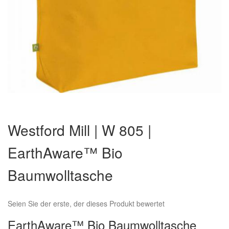
Zum
Anfang
Westford Mill | W 805 |
der
Bildergalerie
EarthAware™ Bio
springen
Baumwolltasche
Seien Sie der erste, der dieses Produkt bewertet
EarthAware™ Bio Baumwolltasche