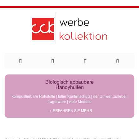
Direkt
Biologisch abbaubare
Handyhüllen
zum
kompostierbare Rohstoffe | toller Kantenschutz | der Umwelt zuliebe |
Lagerware | viele Modelle
Inhalt
--> ERFAHREN SIE MEHR