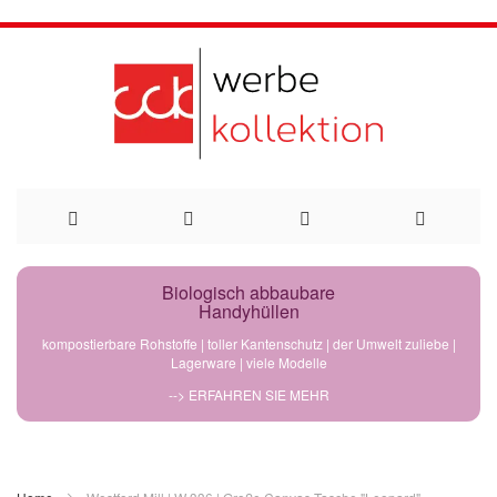
Direkt
Biologisch abbaubare
Handyhüllen
zum
kompostierbare Rohstoffe | toller Kantenschutz | der Umwelt zuliebe |
Lagerware | viele Modelle
Inhalt
--> ERFAHREN SIE MEHR