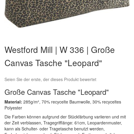
Zum
Anfang
Westford Mill | W 336 | Große
der
Bildergalerie
Canvas Tasche "Leopard"
springen
Seien Sie der erste, der dieses Produkt bewertet
Große Canvas Tasche "Leopard"
Material:
285g/m², 70% recycelte Baumwolle, 30% recyceltes
Polyester
Die Farben können aufgrund der Stückfärbung variieren und mit
der Zeit verblassen, Tragegrifflänge: 61cm, Leopardenmuster,
kann als Schulter- oder Tragetasche benutzt werden,