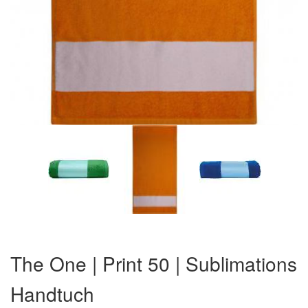
Zum
Anfang
The One | Print 50 | Sublimations
der
Bildergalerie
Handtuch
springen