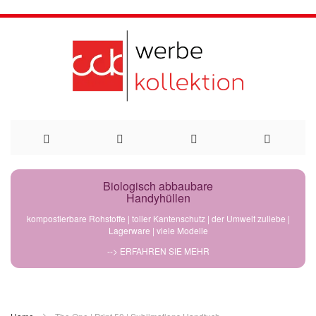
Direkt
Biologisch abbaubare
Handyhüllen
zum
kompostierbare Rohstoffe | toller Kantenschutz | der Umwelt zuliebe |
Lagerware | viele Modelle
Inhalt
--> ERFAHREN SIE MEHR