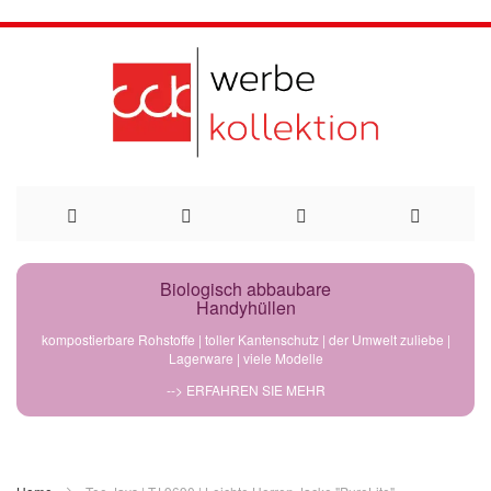
Direkt
Biologisch abbaubare
Handyhüllen
zum
kompostierbare Rohstoffe | toller Kantenschutz | der Umwelt zuliebe |
Lagerware | viele Modelle
Inhalt
--> ERFAHREN SIE MEHR