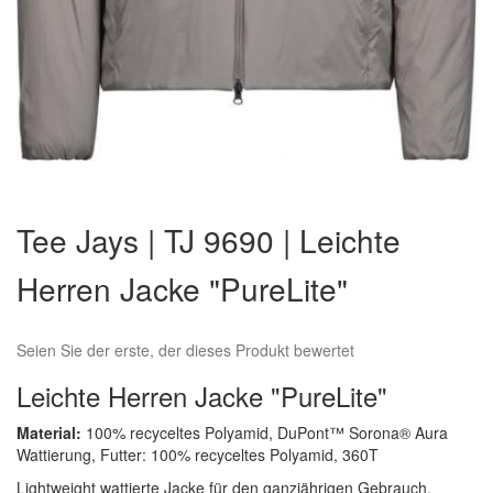
Zum
Anfang
Tee Jays | TJ 9690 | Leichte
der
Bildergalerie
Herren Jacke "PureLite"
springen
Seien Sie der erste, der dieses Produkt bewertet
Leichte Herren Jacke "PureLite"
Material:
100% recyceltes Polyamid, DuPont™ Sorona® Aura
Wattierung, Futter: 100% recyceltes Polyamid, 360T
Lightweight wattierte Jacke für den ganzjährigen Gebrauch,