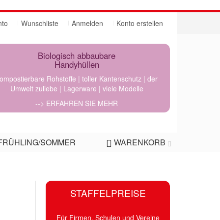
nto
Wunschliste
Anmelden
Konto erstellen
Biologisch abbaubare
Handyhüllen
ompostierbare Rohstoffe | toller Kantenschutz | der
Umwelt zuliebe | Lagerware | viele Modelle
--> ERFAHREN SIE MEHR
FRÜHLING/SOMMER
WARENKORB
4
STAFFELPREISE
Für Firmen, Schulen und Vereine