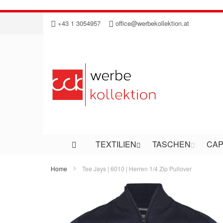
Direkt
+43 1 3054957
office@werbekollektion.at
zum
Inhalt
TEXTILIEN
TASCHEN
CAP
Home
Tee Jays | 6010 | Herren 1/4 Zip Pullover
Zum
Ende
der
Bildergalerie