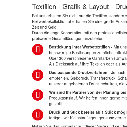
Textilien - Grafik & Layout - Dr
Bei uns erhalten Sie nicht nur die Textilien, sonder
Bei werbekollektion.at erhalten Sie eine große Anza
Zeit und Geld!
Durch die enge Kooperation mit den professionellsten
preiswerte Gesamtlösungen anzubieten.
Bestickung Ihrer Werbetextilien
- Mit uns
hochwertige Bestickungen zu höchst attrakt
Über 300 verschiedene Garnfarben (Umwa
Als Direktstick auf Ihre Textilien oder als 
Das passende Druckverfahren
- Je nach 
empfehlen. Siebdruck, Transferdruck, Scha
unserer angebotenen Drucktechniken, die wi
Wir sind Ihr Partner von der Planung bis
Produktionslauf. Wir helfen Ihnen gerne mi
gestellt.
Druck und Stick bereits ab 1 Stück mögl
fertigen wir Kleinstauflagen genauso gerne
Nutzen Sie das Formular auf dieser Seite und senden