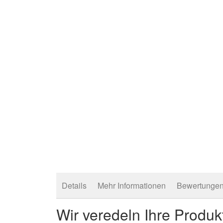
Anfang
der
Bildergalerie
springen
Details
Mehr Informationen
Bewertunge
Wir veredeln Ihre Produk