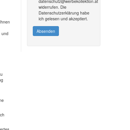
datenschutz@werbekollektion.at
widerrufen. Die
Datenschutzerklärung habe
ich gelesen und akzeptiert.
 Ihnen
Absenden
e und
zu
ug
ine
ich
dertes