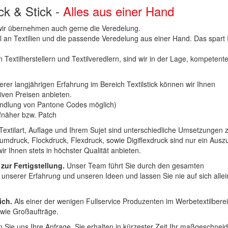
uck & Stick -
Alles aus einer Hand
n wir übernehmen auch gerne die Veredelung.
hl an Textilien und die passende Veredelung aus einer Hand. Das spart
 Textilherstellern und Textilveredlern, sind wir in der Lage, kompetent
erer langjährigen Erfahrung im Bereich Textilstick können wir Ihnen
iven Preisen anbieten.
ndlung von Pantone Codes möglich)
Aufnäher bzw. Patch
Textilart, Auflage und Ihrem Sujet sind unterschiedliche Umsetzungen 
umdruck, Flockdruck, Flexdruck, sowie Digiflexdruck sind nur ein Ausz
r Ihnen stets in höchster Qualität anbieten.
 zur Fertigstellung.
Unser Team führt Sie durch den gesamten
t unserer Erfahrung und unseren Ideen und lassen Sie nie auf sich alle
ich.
Als einer der wenigen Fullservice Produzenten im Werbetextilbere
 wie Großaufträge.
 Sie uns Ihre Anfrage. Sie erhalten in kürzester Zeit Ihr maßgeschnei