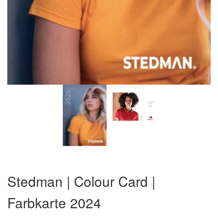
Zum
Anfang
Stedman | Colour Card |
der
Bildergalerie
Farbkarte 2024
springen