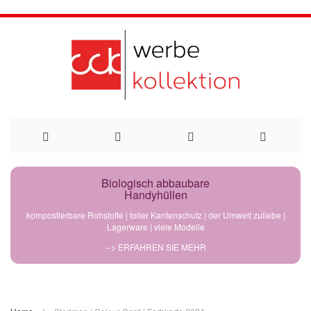
Direkt
Biologisch abbaubare
Handyhüllen
zum
kompostierbare Rohstoffe | toller Kantenschutz | der Umwelt zuliebe |
Lagerware | viele Modelle
Inhalt
--> ERFAHREN SIE MEHR