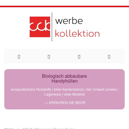
Direkt
Biologisch abbaubare
Handyhüllen
zum
kompostierbare Rohstoffe | toller Kantenschutz | der Umwelt zuliebe |
Lagerware | viele Modelle
Inhalt
--> ERFAHREN SIE MEHR