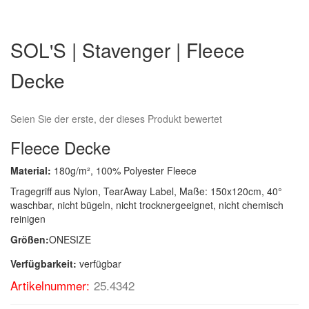
Zum
Anfang
SOL'S | Stavenger | Fleece
der
Bildergalerie
Decke
springen
Seien Sie der erste, der dieses Produkt bewertet
Fleece Decke
Material:
180g/m², 100% Polyester Fleece
Tragegriff aus Nylon, TearAway Label, Maße: 150x120cm, 40°
waschbar, nicht bügeln, nicht trocknergeeignet, nicht chemisch
reinigen
Größen:
ONESIZE
Verfügbarkeit:
verfügbar
Artikelnummer:
25.4342