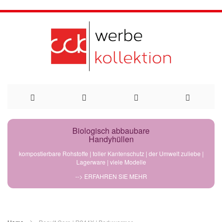
Direkt
Biologisch abbaubare
Handyhüllen
zum
kompostierbare Rohstoffe | toller Kantenschutz | der Umwelt zuliebe |
Lagerware | viele Modelle
Inhalt
--> ERFAHREN SIE MEHR