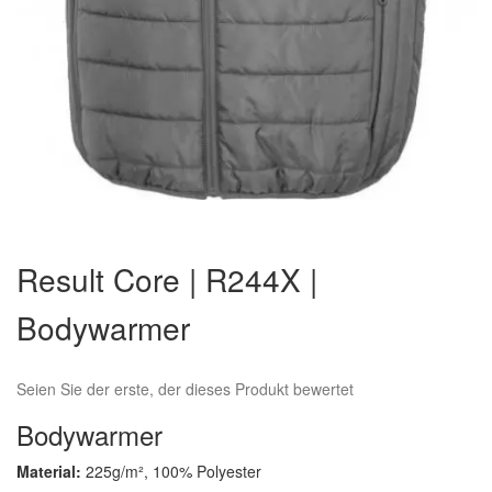
Zum
Anfang
Result Core | R244X |
der
Bildergalerie
Bodywarmer
springen
Seien Sie der erste, der dieses Produkt bewertet
Bodywarmer
Material:
225g/m², 100% Polyester