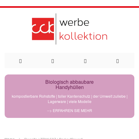
Direkt
Biologisch abbaubare
Handyhüllen
zum
kompostierbare Rohstoffe | toller Kantenschutz | der Umwelt zuliebe |
Lagerware | viele Modelle
Inhalt
--> ERFAHREN SIE MEHR