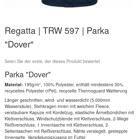
Zum
Anfang
Regatta | TRW 597 | Parka
der
Bildergalerie
"Dover"
springen
Seien Sie der erste, der dieses Produkt bewertet
Parka "Dover"
Material:
195g/m², 100% Polyester, enthält mindestens 30%
recyceltes Polyester (rPet), recycelte Thermoguard Wattierung
Länger geschnitten, wind- und wasserdicht (5.000mm
Wassersäule), Stehkragen innen mit weichem Fleece,
verstaubare Kapuze mit Kordelzug, elastische Ärmelbündchen mit
Klettverschluss, Windschutzblende mit Klettverschluss, 2-Wege
Reißverschluss, 1 Innentasche mit Klettverschluss, 2
Seitentaschen mit Reißverschluss, Nähte versiegelt, gesteppte
Innenseite, Veredelungszugang im Futter