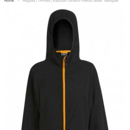
Home
Regatta | TRF690 | Kapuzen Struktur Fleece Jacke "Navigate"
Zum
Ende
der
Bildergalerie
springen