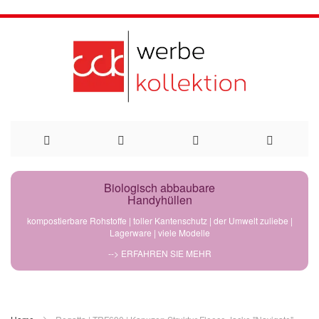
Direkt
Biologisch abbaubare
Handyhüllen
zum
kompostierbare Rohstoffe | toller Kantenschutz | der Umwelt zuliebe |
Lagerware | viele Modelle
Inhalt
--> ERFAHREN SIE MEHR