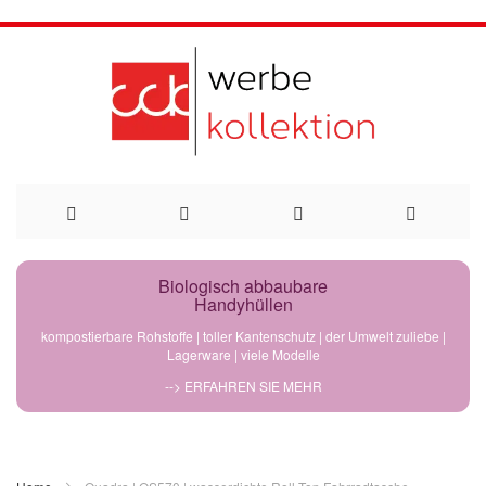
Direkt
Biologisch abbaubare
Handyhüllen
zum
kompostierbare Rohstoffe | toller Kantenschutz | der Umwelt zuliebe |
Lagerware | viele Modelle
Inhalt
--> ERFAHREN SIE MEHR