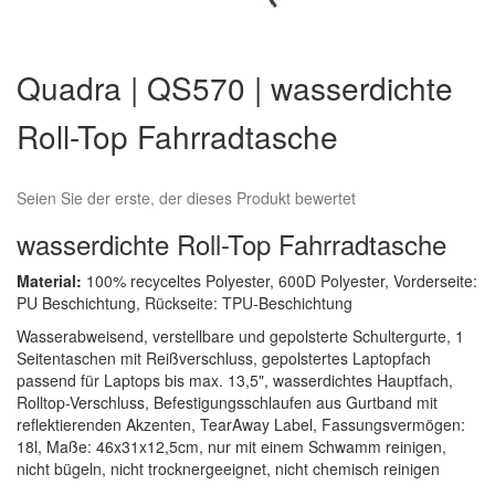
Zum
Anfang
Quadra | QS570 | wasserdichte
der
Bildergalerie
Roll-Top Fahrradtasche
springen
Seien Sie der erste, der dieses Produkt bewertet
wasserdichte Roll-Top Fahrradtasche
Material:
100% recyceltes Polyester, 600D Polyester, Vorderseite:
PU Beschichtung, Rückseite: TPU-Beschichtung
Wasserabweisend, verstellbare und gepolsterte Schultergurte, 1
Seitentaschen mit Reißverschluss, gepolstertes Laptopfach
passend für Laptops bis max. 13,5", wasserdichtes Hauptfach,
Rolltop-Verschluss, Befestigungsschlaufen aus Gurtband mit
reflektierenden Akzenten, TearAway Label, Fassungsvermögen:
18l, Maße: 46x31x12,5cm, nur mit einem Schwamm reinigen,
nicht bügeln, nicht trocknergeeignet, nicht chemisch reinigen