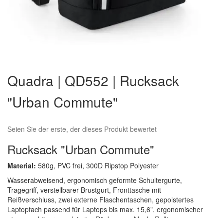
Zum
Anfang
Quadra | QD552 | Rucksack
der
Bildergalerie
"Urban Commute"
springen
Seien Sie der erste, der dieses Produkt bewertet
Rucksack "Urban Commute"
Material:
580g, PVC frei, 300D Ripstop Polyester
Wasserabweisend, ergonomisch geformte Schultergurte,
Tragegriff, verstellbarer Brustgurt, Fronttasche mit
Reißverschluss, zwei externe Flaschentaschen, gepolstertes
Laptopfach passend für Laptops bis max. 15,6", ergonomischer