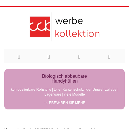
Direkt
Biologisch abbaubare
Handyhüllen
zum
kompostierbare Rohstoffe | toller Kantenschutz | der Umwelt zuliebe |
Lagerware | viele Modelle
Inhalt
--> ERFAHREN SIE MEHR