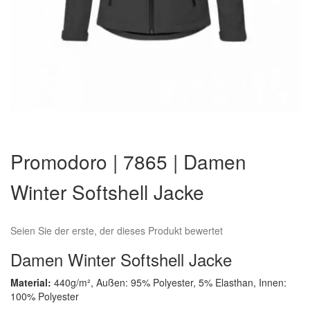
Zum
Anfang
Promodoro | 7865 | Damen
der
Bildergalerie
Winter Softshell Jacke
springen
Seien Sie der erste, der dieses Produkt bewertet
Damen Winter Softshell Jacke
Material:
440g/m², Außen: 95% Polyester, 5% Elasthan, Innen:
100% Polyester