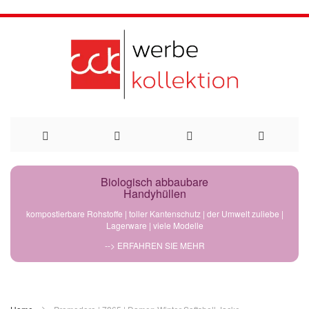
Direkt
Biologisch abbaubare
Handyhüllen
zum
kompostierbare Rohstoffe | toller Kantenschutz | der Umwelt zuliebe |
Lagerware | viele Modelle
Inhalt
--> ERFAHREN SIE MEHR