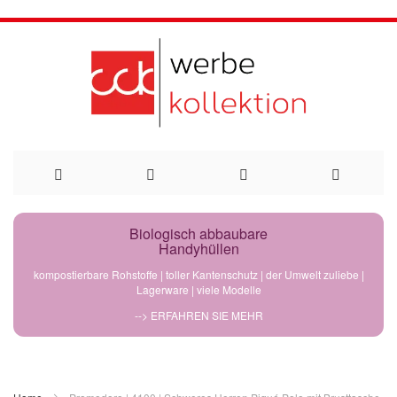
Direkt
Biologisch abbaubare
Handyhüllen
zum
kompostierbare Rohstoffe | toller Kantenschutz | der Umwelt zuliebe |
Lagerware | viele Modelle
Inhalt
--> ERFAHREN SIE MEHR