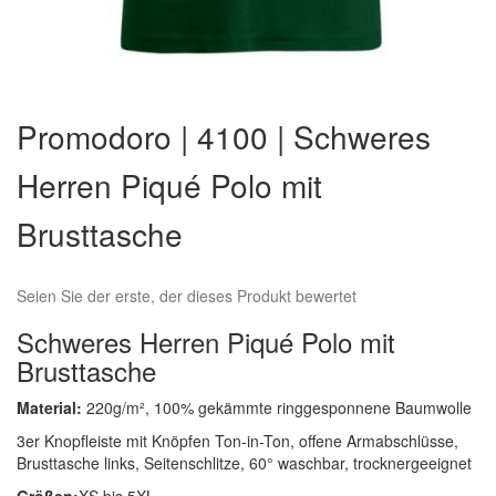
Zum
Anfang
Promodoro | 4100 | Schweres
der
Bildergalerie
Herren Piqué Polo mit
springen
Brusttasche
Seien Sie der erste, der dieses Produkt bewertet
Schweres Herren Piqué Polo mit
Brusttasche
Material:
220g/m², 100% gekämmte ringgesponnene Baumwolle
3er Knopfleiste mit Knöpfen Ton-in-Ton, offene Armabschlüsse,
Brusttasche links, Seitenschlitze, 60° waschbar, trocknergeeignet
Größen:
XS bis 5XL