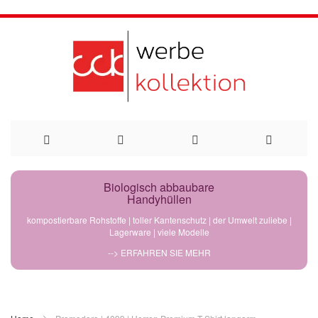
Direkt
Biologisch abbaubare
Handyhüllen
zum
kompostierbare Rohstoffe | toller Kantenschutz | der Umwelt zuliebe |
Lagerware | viele Modelle
Inhalt
--> ERFAHREN SIE MEHR