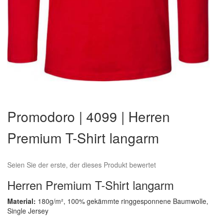
Zum
Anfang
Promodoro | 4099 | Herren
der
Bildergalerie
Premium T-Shirt langarm
springen
Seien Sie der erste, der dieses Produkt bewertet
Herren Premium T-Shirt langarm
Material:
180g/m², 100% gekämmte ringgesponnene Baumwolle,
Single Jersey