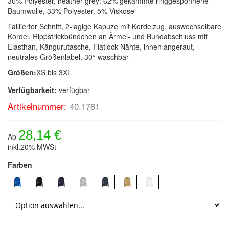
30% Polyester, heather grey: 62% gekämmte ringgesponnene
Baumwolle, 33% Polyester, 5% Viskose
Taillierter Schnitt, 2-lagige Kapuze mit Kordelzug, auswechselbare
Kordel, Rippstrickbündchen an Ärmel- und Bundabschluss mit
Elasthan, Kängurutasche, Flatlock-Nähte, innen angeraut,
neutrales Größenlabel, 30° waschbar
Größen:
XS bis 3XL
Verfügbarkeit:
verfügbar
Artikelnummer:
40.1781
28,14 €
Ab
inkl.20% MWSt
Farben