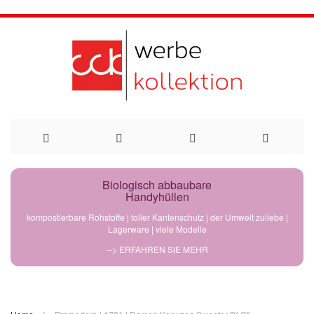
Direkt
Biologisch abbaubare
Handyhüllen
zum
kompostierbare Rohstoffe | toller Kantenschutz | der Umwelt zuliebe |
Lagerware | viele Modelle
Inhalt
--> ERFAHREN SIE MEHR