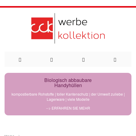
Direkt
Biologisch abbaubare
Handyhüllen
zum
kompostierbare Rohstoffe | toller Kantenschutz | der Umwelt zuliebe |
Lagerware | viele Modelle
Inhalt
--> ERFAHREN SIE MEHR