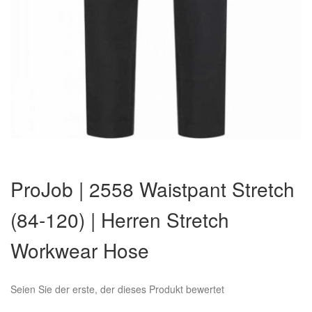
Zum
Anfang
ProJob | 2558 Waistpant Stretch
der
Bildergalerie
(84-120) | Herren Stretch
springen
Workwear Hose
Seien Sie der erste, der dieses Produkt bewertet