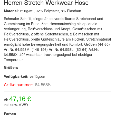
Herren Stretch Workwear Hose
Material:
210g/m², 92% Polyester, 8% Elasthan
Schmaler Schnitt, eingenähtes verstellbares Stretchband und
Gummierung im Bund, 5cm Hosenaufschlag als optionale
Verlängerung, Reißverschluss und Knopf, Gesäßtaschen mit
Reißverschluss, 2 offene Seitentaschen, 2 Beintaschen mit
Reißverschluss, breite Gürtelschlaufe am Rücken, Stretchmaterial
ermöglicht hohe Bewegungsfreiheit und Komfort, Größen (44-60)
Art.Nr. 64.558M, (146-156) Art.Nr. 64.558L, (62-64) Art.Nr.
64.558X, 40° waschbar, trocknergeeignet bei niedriger
Temperatur
Größen:
-
Verfügbarkeit:
verfügbar
Artikelnummer:
64.558S
47,16 €
Ab
inkl.20% MWSt
Farben