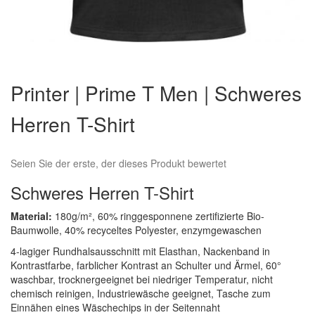
Zum
Anfang
Printer | Prime T Men | Schweres
der
Bildergalerie
Herren T-Shirt
springen
Seien Sie der erste, der dieses Produkt bewertet
Schweres Herren T-Shirt
Material:
180g/m², 60% ringgesponnene zertifizierte Bio-
Baumwolle, 40% recyceltes Polyester, enzymgewaschen
4-lagiger Rundhalsausschnitt mit Elasthan, Nackenband in
Kontrastfarbe, farblicher Kontrast an Schulter und Ärmel, 60°
waschbar, trocknergeeignet bei niedriger Temperatur, nicht
chemisch reinigen, Industriewäsche geeignet, Tasche zum
Einnähen eines Wäschechips in der Seitennaht