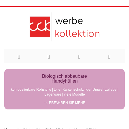
Direkt
Biologisch abbaubare
Handyhüllen
zum
kompostierbare Rohstoffe | toller Kantenschutz | der Umwelt zuliebe |
Lagerware | viele Modelle
Inhalt
--> ERFAHREN SIE MEHR