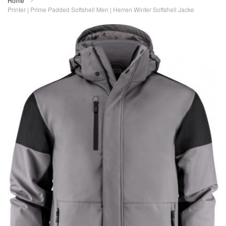
Home
Printer | Prime Padded Softshell Men | Herren Winter Softshell Jacke
Zum
Ende
der
Bildergalerie
springen