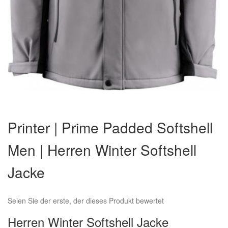
Zum
Anfang
Printer | Prime Padded Softshell
der
Bildergalerie
Men | Herren Winter Softshell
springen
Jacke
Seien Sie der erste, der dieses Produkt bewertet
Herren Winter Softshell Jacke