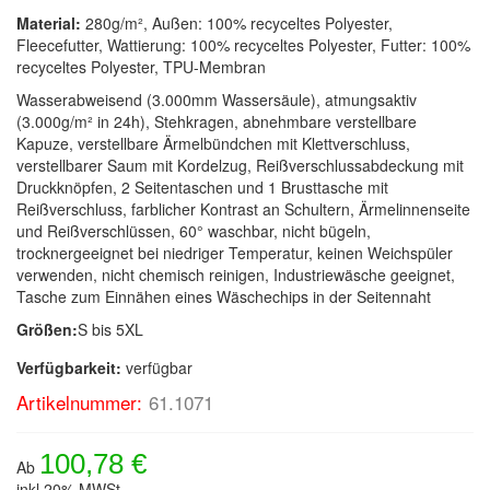
Material:
280g/m², Außen: 100% recyceltes Polyester,
Fleecefutter, Wattierung: 100% recyceltes Polyester, Futter: 100%
recyceltes Polyester, TPU-Membran
Wasserabweisend (3.000mm Wassersäule), atmungsaktiv
(3.000g/m² in 24h), Stehkragen, abnehmbare verstellbare
Kapuze, verstellbare Ärmelbündchen mit Klettverschluss,
verstellbarer Saum mit Kordelzug, Reißverschlussabdeckung mit
Druckknöpfen, 2 Seitentaschen und 1 Brusttasche mit
Reißverschluss, farblicher Kontrast an Schultern, Ärmelinnenseite
und Reißverschlüssen, 60° waschbar, nicht bügeln,
trocknergeeignet bei niedriger Temperatur, keinen Weichspüler
verwenden, nicht chemisch reinigen, Industriewäsche geeignet,
Tasche zum Einnähen eines Wäschechips in der Seitennaht
Größen:
S bis 5XL
Verfügbarkeit:
verfügbar
Artikelnummer:
61.1071
100,78 €
Ab
inkl.20% MWSt