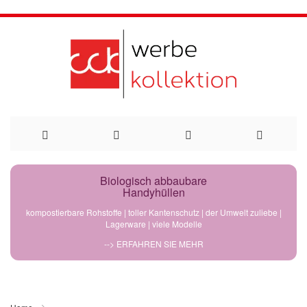
Direkt
Biologisch abbaubare
Handyhüllen
zum
kompostierbare Rohstoffe | toller Kantenschutz | der Umwelt zuliebe |
Lagerware | viele Modelle
Inhalt
--> ERFAHREN SIE MEHR