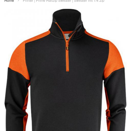
Home
Printer | Prime Halfzip Sweater | Sweater mit 1/4 Zip
Zum
Ende
der
Bildergalerie
springen