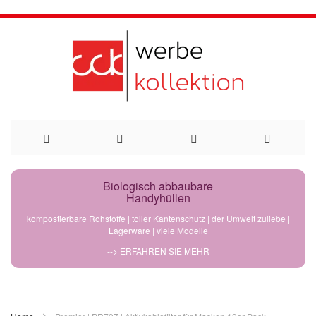
Direkt
Biologisch abbaubare
Handyhüllen
zum
kompostierbare Rohstoffe | toller Kantenschutz | der Umwelt zuliebe |
Lagerware | viele Modelle
Inhalt
--> ERFAHREN SIE MEHR