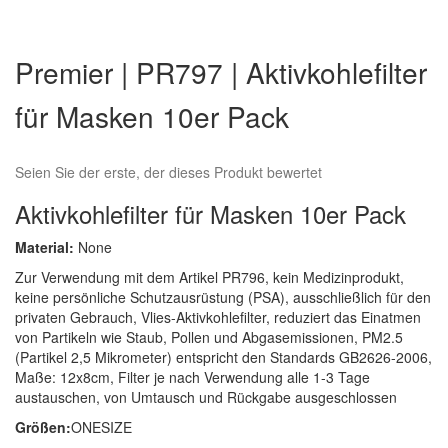
Zum
Anfang
Premier | PR797 | Aktivkohlefilter
der
Bildergalerie
für Masken 10er Pack
springen
Seien Sie der erste, der dieses Produkt bewertet
Aktivkohlefilter für Masken 10er Pack
Material:
None
Zur Verwendung mit dem Artikel PR796, kein Medizinprodukt,
keine persönliche Schutzausrüstung (PSA), ausschließlich für den
privaten Gebrauch, Vlies-Aktivkohlefilter, reduziert das Einatmen
von Partikeln wie Staub, Pollen und Abgasemissionen, PM2.5
(Partikel 2,5 Mikrometer) entspricht den Standards GB2626-2006,
Maße: 12x8cm, Filter je nach Verwendung alle 1-3 Tage
austauschen, von Umtausch und Rückgabe ausgeschlossen
Größen:
ONESIZE