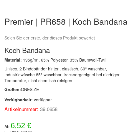
Zum
Anfang
Premier | PR658 | Koch Bandana
der
Bildergalerie
springen
Seien Sie der erste, der dieses Produkt bewertet
Koch Bandana
Material:
195g/m², 65% Polyester, 35% Baumwoll-Twill
Unisex, 2 Bindebänder hinten, elastisch, 60° waschbar,
Industriewäsche 85° waschbar, trocknergeeignet bei niedriger
Temperatur, nicht chemisch reinigen
Größen:
ONESIZE
Verfügbarkeit:
verfügbar
Artikelnummer:
39.0658
6,52 €
Ab