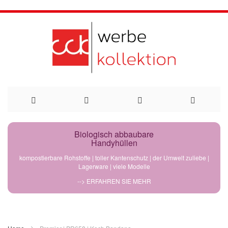
Direkt
Biologisch abbaubare
Handyhüllen
zum
kompostierbare Rohstoffe | toller Kantenschutz | der Umwelt zuliebe |
Lagerware | viele Modelle
Inhalt
--> ERFAHREN SIE MEHR