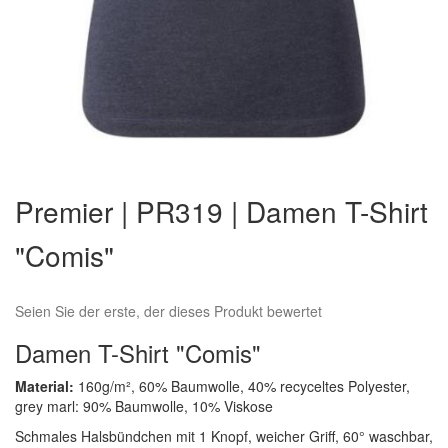
Zum
Anfang
Premier | PR319 | Damen T-Shirt
der
Bildergalerie
"Comis"
springen
Seien Sie der erste, der dieses Produkt bewertet
Damen T-Shirt "Comis"
Material:
160g/m², 60% Baumwolle, 40% recyceltes Polyester,
grey marl: 90% Baumwolle, 10% Viskose
Schmales Halsbündchen mit 1 Knopf, weicher Griff, 60° waschbar,