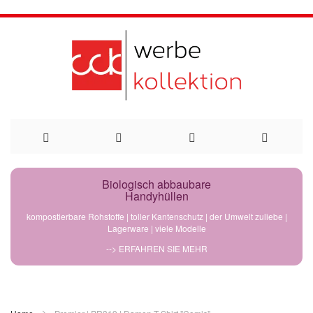
Direkt
Biologisch abbaubare
Handyhüllen
zum
kompostierbare Rohstoffe | toller Kantenschutz | der Umwelt zuliebe |
Lagerware | viele Modelle
Inhalt
--> ERFAHREN SIE MEHR