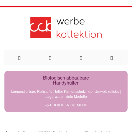
Direkt
Biologisch abbaubare
Handyhüllen
zum
kompostierbare Rohstoffe | toller Kantenschutz | der Umwelt zuliebe |
Lagerware | viele Modelle
Inhalt
--> ERFAHREN SIE MEHR