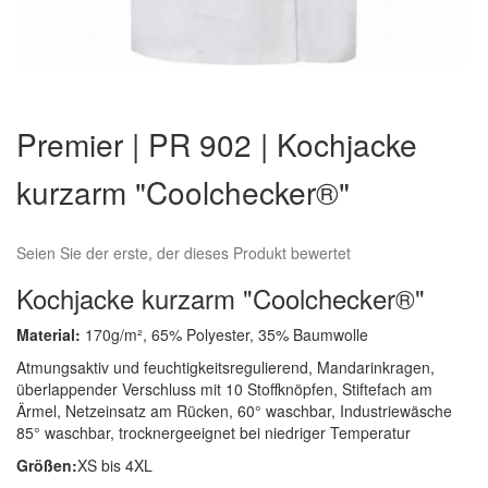
Zum
Anfang
Premier | PR 902 | Kochjacke
der
Bildergalerie
kurzarm "Coolchecker®"
springen
Seien Sie der erste, der dieses Produkt bewertet
Kochjacke kurzarm "Coolchecker®"
Material:
170g/m², 65% Polyester, 35% Baumwolle
Atmungsaktiv und feuchtigkeitsregulierend, Mandarinkragen,
überlappender Verschluss mit 10 Stoffknöpfen, Stiftefach am
Ärmel, Netzeinsatz am Rücken, 60° waschbar, Industriewäsche
85° waschbar, trocknergeeignet bei niedriger Temperatur
Größen:
XS bis 4XL