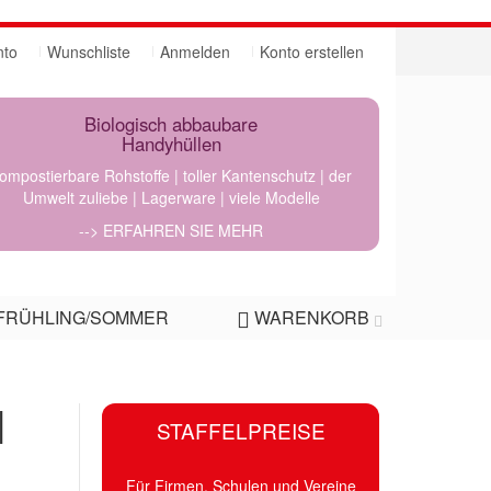
nto
Wunschliste
Anmelden
Konto erstellen
Biologisch abbaubare
Handyhüllen
ompostierbare Rohstoffe | toller Kantenschutz | der
Umwelt zuliebe | Lagerware | viele Modelle
--> ERFAHREN SIE MEHR
FRÜHLING/SOMMER
WARENKORB
|
STAFFELPREISE
Für Firmen, Schulen und Vereine