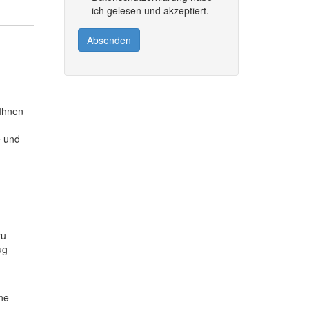
ich gelesen und akzeptiert.
Absenden
 Ihnen
e und
zu
ug
ine