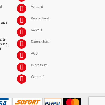
at
Versand
Kundenkonto
 ab €
Kontakt
arten
Datenschutz
isung,
d
AGB
Impressum
Widerruf