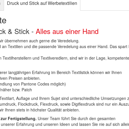
n
Druck und Stick auf Werbetextilien
te
uck & Stick -
Alles aus einer Hand
n wir übernehmen auch gerne die Veredelung.
hl an Textilien und die passende Veredelung aus einer Hand. Das spart
 Textilherstellern und Textilveredlern, sind wir in der Lage, kompetent
erer langjährigen Erfahrung im Bereich Textilstick können wir Ihnen
iven Preisen anbieten.
ndlung von Pantone Codes möglich)
Aufnäher bzw. Patch
Textilart, Auflage und Ihrem Sujet sind unterschiedliche Umsetzungen 
umdruck, Flockdruck, Flexdruck, sowie Digiflexdruck sind nur ein Ausz
r Ihnen stets in höchster Qualität anbieten.
 zur Fertigstellung.
Unser Team führt Sie durch den gesamten
t unserer Erfahrung und unseren Ideen und lassen Sie nie auf sich alle