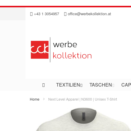
Direkt
+43 1 3054957
office@werbekollektion.at
zum
Inhalt
TEXTILIEN
TASCHEN
CAP
Home
Next Level Apparel | N3600 | Unisex T-Shirt
Zum
Ende
der
Bildergalerie