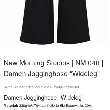
Zum
Anfang
New Morning Studios | NM 048 |
der
Bildergalerie
Damen Jogginghose "Wideleg"
springen
Seien Sie der erste, der dieses Produkt bewertet
Damen Jogginghose "Wideleg"
Material:
330g/m², 70% zertifizierte Bio-Baumwolle, 30%