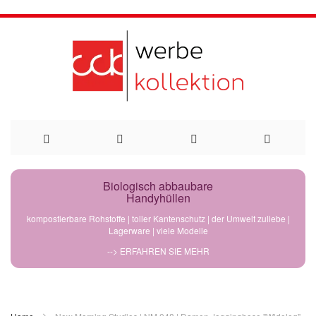
Direkt
Biologisch abbaubare
Handyhüllen
zum
kompostierbare Rohstoffe | toller Kantenschutz | der Umwelt zuliebe |
Lagerware | viele Modelle
Inhalt
--> ERFAHREN SIE MEHR