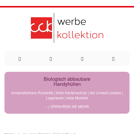
Direkt
Biologisch abbaubare
Handyhüllen
zum
kompostierbare Rohstoffe | toller Kantenschutz | der Umwelt zuliebe |
Lagerware | viele Modelle
Inhalt
--> ERFAHREN SIE MEHR