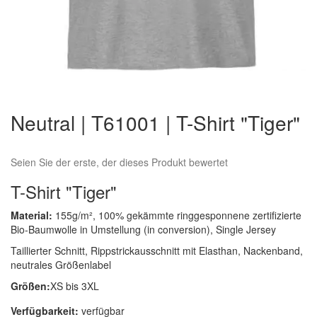
Zum
Anfang
Neutral | T61001 | T-Shirt "Tiger"
der
Bildergalerie
springen
Seien Sie der erste, der dieses Produkt bewertet
T-Shirt "Tiger"
Material:
155g/m², 100% gekämmte ringgesponnene zertifizierte
Bio-Baumwolle in Umstellung (in conversion), Single Jersey
Taillierter Schnitt, Rippstrickausschnitt mit Elasthan, Nackenband,
neutrales Größenlabel
Größen:
XS bis 3XL
Verfügbarkeit:
verfügbar