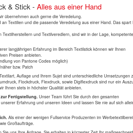
uck & Stick -
Alles aus einer Hand
n wir übernehmen auch gerne die Veredelung.
hl an Textilien und die passende Veredelung aus einer Hand. Das spart
 Textilherstellern und Textilveredlern, sind wir in der Lage, kompetent
erer langjährigen Erfahrung im Bereich Textilstick können wir Ihnen
iven Preisen anbieten.
ndlung von Pantone Codes möglich)
Aufnäher bzw. Patch
Textilart, Auflage und Ihrem Sujet sind unterschiedliche Umsetzungen 
umdruck, Flockdruck, Flexdruck, sowie Digiflexdruck sind nur ein Ausz
r Ihnen stets in höchster Qualität anbieten.
 zur Fertigstellung.
Unser Team führt Sie durch den gesamten
t unserer Erfahrung und unseren Ideen und lassen Sie nie auf sich alle
ich.
Als einer der wenigen Fullservice Produzenten im Werbetextilbere
 wie Großaufträge.
 Sie uns Ihre Anfrage. Sie erhalten in kürzester Zeit Ihr maßgeschnei