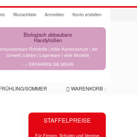
nto
Wunschliste
Anmelden
Konto erstellen
Biologisch abbaubare
Handyhüllen
ompostierbare Rohstoffe | toller Kantenschutz | der
Umwelt zuliebe | Lagerware | viele Modelle
--> ERFAHREN SIE MEHR
FRÜHLING/SOMMER
WARENKORB
STAFFELPREISE
Für Firmen, Schulen und Vereine