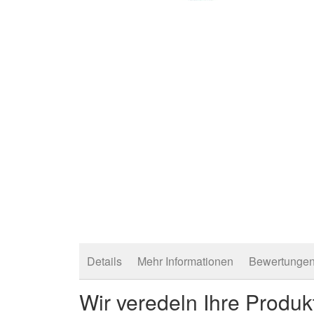
Zum
Anfang
der
Bildergalerie
springen
Details
Mehr Informationen
Bewertunge
Wir veredeln Ihre Produk