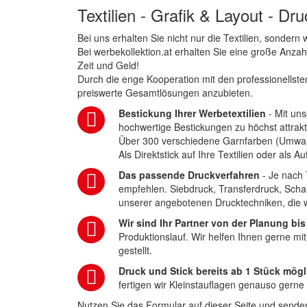
Textilien - Grafik & Layout - Dr
Bei uns erhalten Sie nicht nur die Textilien, sonder
Bei werbekollektion.at erhalten Sie eine große Anza
Zeit und Geld!
Durch die enge Kooperation mit den professionellsten
preiswerte Gesamtlösungen anzubieten.
Bestickung Ihrer Werbetextilien
- Mit uns
hochwertige Bestickungen zu höchst attrakt
Über 300 verschiedene Garnfarben (Umwa
Als Direktstick auf Ihre Textilien oder als 
Das passende Druckverfahren
- Je nach 
empfehlen. Siebdruck, Transferdruck, Scha
unserer angebotenen Drucktechniken, die wi
Wir sind Ihr Partner von der Planung bis
Produktionslauf. Wir helfen Ihnen gerne mi
gestellt.
Druck und Stick bereits ab 1 Stück mögl
fertigen wir Kleinstauflagen genauso gerne
Nutzen Sie das Formular auf dieser Seite und senden