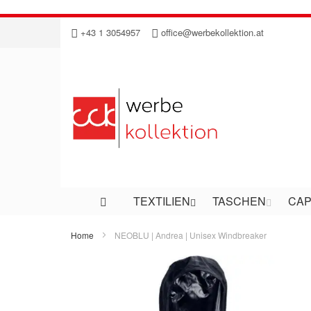
Direkt
+43 1 3054957
office@werbekollektion.at
zum
Inhalt
TEXTILIEN
TASCHEN
CAP
Home
NEOBLU | Andrea | Unisex Windbreaker
Zum
Ende
der
Bildergalerie