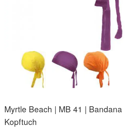
Zum
Anfang
Myrtle Beach | MB 41 | Bandana
der
Bildergalerie
Kopftuch
springen