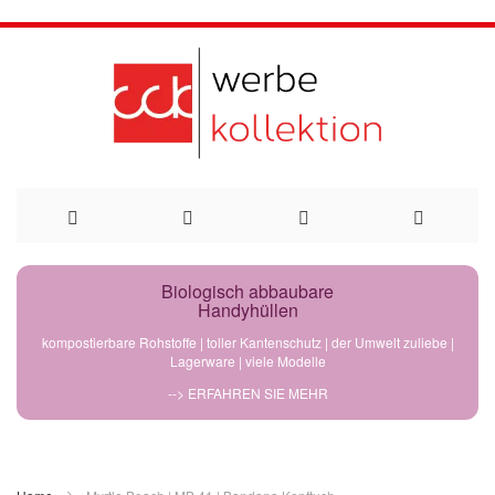
Direkt
Biologisch abbaubare
Handyhüllen
zum
kompostierbare Rohstoffe | toller Kantenschutz | der Umwelt zuliebe |
Lagerware | viele Modelle
Inhalt
--> ERFAHREN SIE MEHR