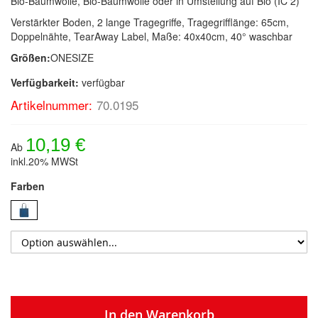
Bio-Baumwolle, Bio-Baumwolle oder in Umstellung auf Bio (IC 2)
Verstärkter Boden, 2 lange Tragegriffe, Tragegrifflänge: 65cm,
Doppelnähte, TearAway Label, Maße: 40x40cm, 40° waschbar
Größen:
ONESIZE
Verfügbarkeit:
verfügbar
Artikelnummer:
70.0195
10,19 €
Ab
inkl.20% MWSt
Farben
In den Warenkorb