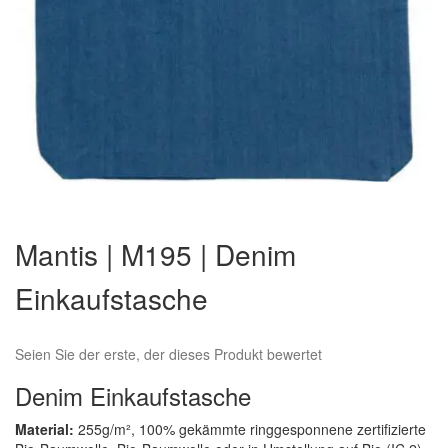
Zum
Anfang
Mantis | M195 | Denim
der
Bildergalerie
Einkaufstasche
springen
Seien Sie der erste, der dieses Produkt bewertet
Denim Einkaufstasche
Material:
255g/m², 100% gekämmte ringgesponnene zertifizierte