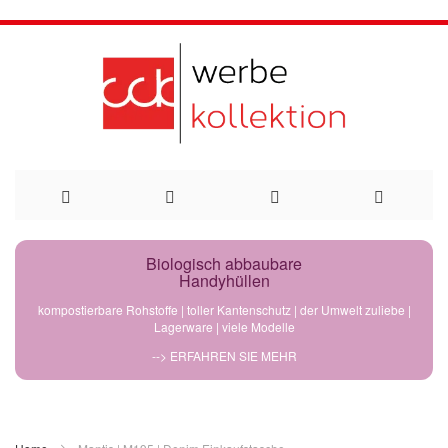
Direkt
Biologisch abbaubare
Handyhüllen
zum
kompostierbare Rohstoffe | toller Kantenschutz | der Umwelt zuliebe |
Lagerware | viele Modelle
Inhalt
--> ERFAHREN SIE MEHR