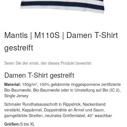
Zum
Anfang
Mantis | M110S | Damen T-Shirt
der
Bildergalerie
gestreift
springen
Seien Sie der erste, der dieses Produkt bewertet
Damen T-Shirt gestreift
Material:
150g/m², 100% gekämmte ringgesponnene zertifizierte
Bio-Baumwolle, Bio-Baumwolle oder in Umstellung auf Bio (IC 2),
Single Jersey
Schmaler Rundhalsausschnitt in Rippstrick, Nackenband
verstärkt, Kappärmel, Doppelnähte an Ärmel und Saum,
garngefärbte Streifen, neutrales Größenlabel, 40° waschbar
Größen:
S bis XL