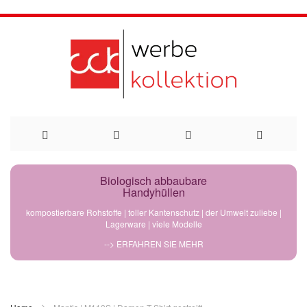
Direkt
Biologisch abbaubare
Handyhüllen
zum
kompostierbare Rohstoffe | toller Kantenschutz | der Umwelt zuliebe |
Lagerware | viele Modelle
Inhalt
--> ERFAHREN SIE MEHR