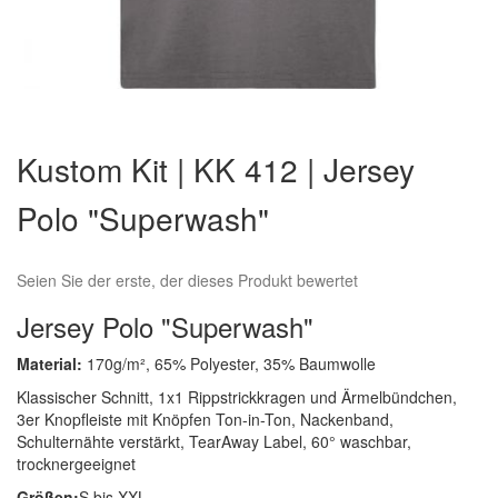
Zum
Anfang
Kustom Kit | KK 412 | Jersey
der
Bildergalerie
Polo "Superwash"
springen
Seien Sie der erste, der dieses Produkt bewertet
Jersey Polo "Superwash"
Material:
170g/m², 65% Polyester, 35% Baumwolle
Klassischer Schnitt, 1x1 Rippstrickkragen und Ärmelbündchen,
3er Knopfleiste mit Knöpfen Ton-in-Ton, Nackenband,
Schulternähte verstärkt, TearAway Label, 60° waschbar,
trocknergeeignet
Größen:
S bis XXL