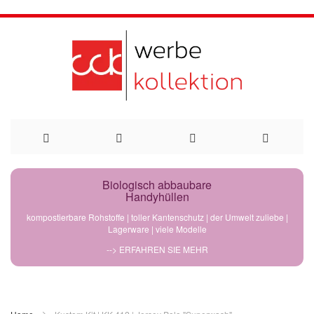
Direkt
Biologisch abbaubare
Handyhüllen
zum
kompostierbare Rohstoffe | toller Kantenschutz | der Umwelt zuliebe |
Lagerware | viele Modelle
Inhalt
--> ERFAHREN SIE MEHR