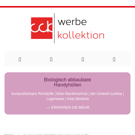
Direkt
Biologisch abbaubare
Handyhüllen
zum
kompostierbare Rohstoffe | toller Kantenschutz | der Umwelt zuliebe |
Lagerware | viele Modelle
Inhalt
--> ERFAHREN SIE MEHR