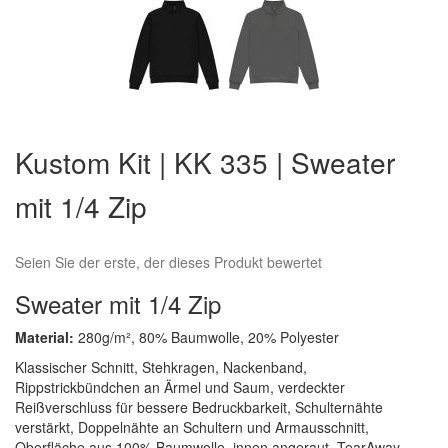
Zum
Anfang
Kustom Kit | KK 335 | Sweater
der
Bildergalerie
mit 1/4 Zip
springen
Seien Sie der erste, der dieses Produkt bewertet
Sweater mit 1/4 Zip
Material:
280g/m², 80% Baumwolle, 20% Polyester
Klassischer Schnitt, Stehkragen, Nackenband,
Rippstrickbündchen an Ärmel und Saum, verdeckter
Reißverschluss für bessere Bedruckbarkeit, Schulternähte
verstärkt, Doppelnähte an Schultern und Armausschnitt,
Oberfläche aus 100% Baumwolle, innen angeraut, TearAway