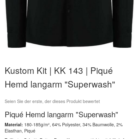
Zum
Anfang
Kustom Kit | KK 143 | Piqué
der
Bildergalerie
Hemd langarm "Superwash"
springen
Seien Sie der erste, der dieses Produkt bewertet
Piqué Hemd langarm "Superwash"
Material:
180-185g/m², 64% Polyester, 34% Baumwolle, 2%
Elasthan, Piqué