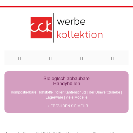
Direkt
Biologisch abbaubare
Handyhüllen
zum
kompostierbare Rohstoffe | toller Kantenschutz | der Umwelt zuliebe |
Lagerware | viele Modelle
Inhalt
--> ERFAHREN SIE MEHR