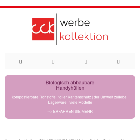
Direkt
Biologisch abbaubare
Handyhüllen
zum
kompostierbare Rohstoffe | toller Kantenschutz | der Umwelt zuliebe |
Lagerware | viele Modelle
Inhalt
--> ERFAHREN SIE MEHR