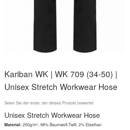
Zum
Anfang
Kariban WK | WK 709 (34-50) |
der
Bildergalerie
Unisex Stretch Workwear Hose
springen
Seien Sie der erste, der dieses Produkt bewertet
Unisex Stretch Workwear Hose
Material:
250g/m², 98% Baumwoll-Twill, 2% Elasthan