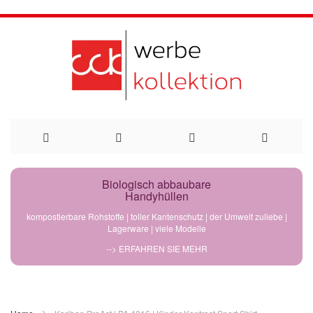
Direkt
Biologisch abbaubare
Handyhüllen
zum
kompostierbare Rohstoffe | toller Kantenschutz | der Umwelt zuliebe |
Lagerware | viele Modelle
Inhalt
--> ERFAHREN SIE MEHR