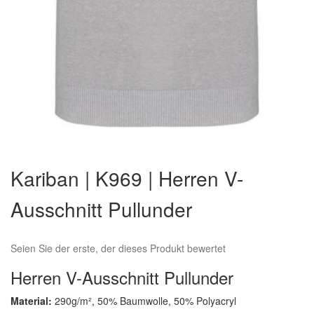
Zum
Anfang
Kariban | K969 | Herren V-
der
Bildergalerie
Ausschnitt Pullunder
springen
Seien Sie der erste, der dieses Produkt bewertet
Herren V-Ausschnitt Pullunder
Material:
290g/m², 50% Baumwolle, 50% Polyacryl