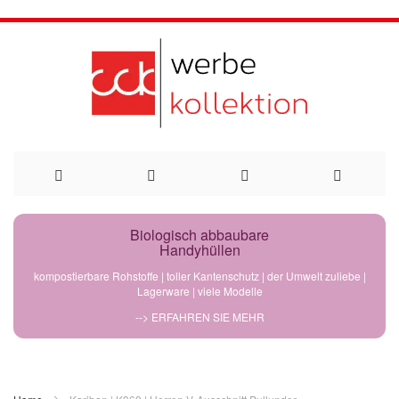
Direkt
Biologisch abbaubare
Handyhüllen
zum
kompostierbare Rohstoffe | toller Kantenschutz | der Umwelt zuliebe |
Lagerware | viele Modelle
Inhalt
--> ERFAHREN SIE MEHR