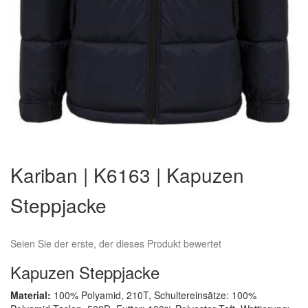
Zum
Anfang
Kariban | K6163 | Kapuzen
der
Bildergalerie
Steppjacke
springen
Seien Sie der erste, der dieses Produkt bewertet
Kapuzen Steppjacke
Material:
100% Polyamid, 210T, Schultereinsätze: 100%