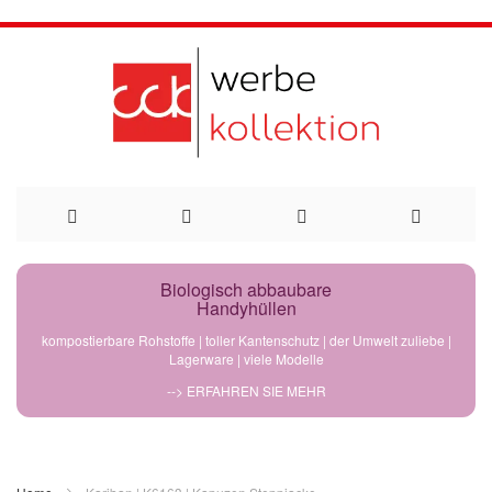
Direkt
Biologisch abbaubare
Handyhüllen
zum
kompostierbare Rohstoffe | toller Kantenschutz | der Umwelt zuliebe |
Lagerware | viele Modelle
Inhalt
--> ERFAHREN SIE MEHR