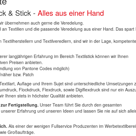
te
uck & Stick -
Alles aus einer Hand
n wir übernehmen auch gerne die Veredelung.
hl an Textilien und die passende Veredelung aus einer Hand. Das spart
 Textilherstellern und Textilveredlern, sind wir in der Lage, kompetent
erer langjährigen Erfahrung im Bereich Textilstick können wir Ihnen
iven Preisen anbieten.
ndlung von Pantone Codes möglich)
Aufnäher bzw. Patch
Textilart, Auflage und Ihrem Sujet sind unterschiedliche Umsetzungen 
umdruck, Flockdruck, Flexdruck, sowie Digiflexdruck sind nur ein Ausz
r Ihnen stets in höchster Qualität anbieten.
 zur Fertigstellung.
Unser Team führt Sie durch den gesamten
t unserer Erfahrung und unseren Ideen und lassen Sie nie auf sich alle
ich.
Als einer der wenigen Fullservice Produzenten im Werbetextilbere
 wie Großaufträge.