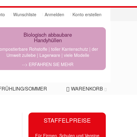
nto
Wunschliste
Anmelden
Konto erstellen
Biologisch abbaubare
Handyhüllen
ompostierbare Rohstoffe | toller Kantenschutz | der
Umwelt zuliebe | Lagerware | viele Modelle
--> ERFAHREN SIE MEHR
FRÜHLING/SOMMER
WARENKORB
STAFFELPREISE
Für Firmen, Schulen und Vereine