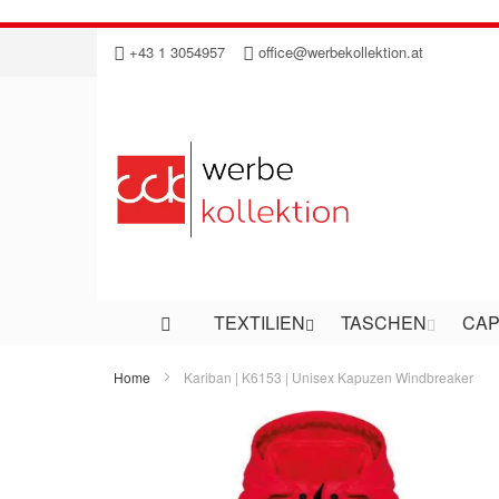
Direkt
+43 1 3054957
office@werbekollektion.at
zum
Inhalt
TEXTILIEN
TASCHEN
CAP
Home
Kariban | K6153 | Unisex Kapuzen Windbreaker
Zum
Ende
der
Bildergalerie