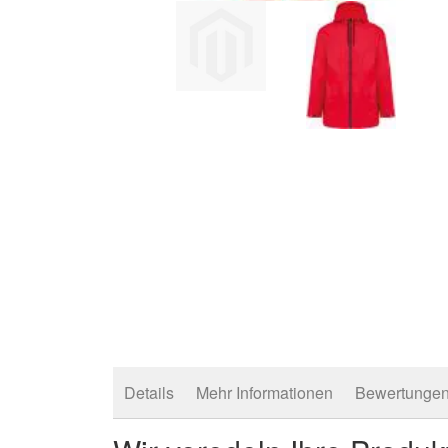
Zum
Anfang
der
Bildergalerie
springen
Details
Mehr Informationen
Bewertunge