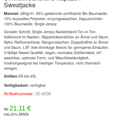
Sweatjacke
Material:
280g/m², 85% gekämmte zertifizierte Bio-Baumwolle,
15% recyceltes Polyester, enzymgewaschen, Kapuzenfutter:
100% Baumwolle, Single Jersey
Gerader Schnitt, Single Jersey-Nackenband Ton-in-Ton,
Halbmond im Nacken, Rippstrickbündchen an Ärmel und Saum,
Nylon Reißverschluss, Kängurutaschen, Doppelnähte an Ärmel
und Saum, LSF (low shrinkage fleece) für geringeres Einlaufen,
3-fädige Sweat-Qualität, vegan, neutrales Größenlabel, 40°
waschbar, optimale Form- und Waschbeständigkeit,
trocknergeeignet bei niedriger Temperatur, nicht chemisch
reinigen
Größen:
XS bis 4XL
Verfügbarkeit:
verfügbar
Artikelnummer:
20.4030
21,11 €
Ab
inkl.20% MWSt