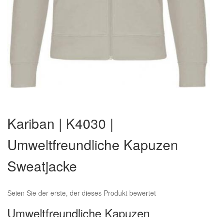
Zum
Anfang
Kariban | K4030 |
der
Bildergalerie
Umweltfreundliche Kapuzen
springen
Sweatjacke
Seien Sie der erste, der dieses Produkt bewertet
Umweltfreundliche Kapuzen