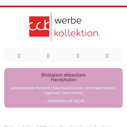
Direkt
Biologisch abbaubare
Handyhüllen
zum
kompostierbare Rohstoffe | toller Kantenschutz | der Umwelt zuliebe |
Lagerware | viele Modelle
Inhalt
--> ERFAHREN SIE MEHR