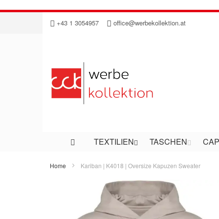
Direkt
+43 1 3054957
office@werbekollektion.at
zum
Inhalt
TEXTILIEN
TASCHEN
CAP
Home
Kariban | K4018 | Oversize Kapuzen Sweater
Zum
Ende
der
Bildergalerie