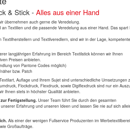
te
uck & Stick -
Alles aus einer Hand
n wir übernehmen auch gerne die Veredelung.
hl an Textilien und die passende Veredelung aus einer Hand. Das spart
 Textilherstellern und Textilveredlern, sind wir in der Lage, kompetent
erer langjährigen Erfahrung im Bereich Textilstick können wir Ihnen
iven Preisen anbieten.
ndlung von Pantone Codes möglich)
Aufnäher bzw. Patch
Textilart, Auflage und Ihrem Sujet sind unterschiedliche Umsetzungen 
umdruck, Flockdruck, Flexdruck, sowie Digiflexdruck sind nur ein Ausz
r Ihnen stets in höchster Qualität anbieten.
 zur Fertigstellung.
Unser Team führt Sie durch den gesamten
t unserer Erfahrung und unseren Ideen und lassen Sie nie auf sich alle
ich.
Als einer der wenigen Fullservice Produzenten im Werbetextilbere
 wie Großaufträge.