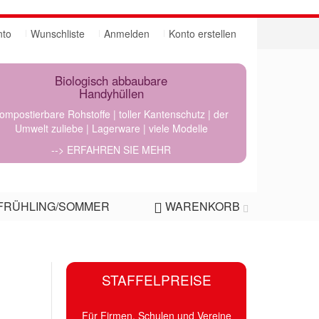
nto
Wunschliste
Anmelden
Konto erstellen
Biologisch abbaubare
Handyhüllen
ompostierbare Rohstoffe | toller Kantenschutz | der
Umwelt zuliebe | Lagerware | viele Modelle
--> ERFAHREN SIE MEHR
FRÜHLING/SOMMER
WARENKORB
STAFFELPREISE
Für Firmen, Schulen und Vereine