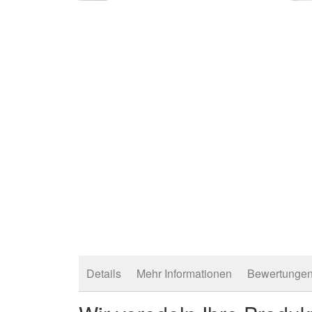
Zum
Anfang
der
Bildergalerie
springen
Details
Mehr Informationen
Bewertunge